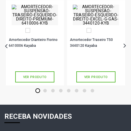
Amortecedor Dianteiro Fiorino
Amortecedor Traseiro T50
6410006 Kayaba
3440120 Kayaba
R$ 172,61
R$ 482,90
no PIX
no PIX
Ou
R$ 172,61
em até 5x de
R$ 34,52
Ou
R$ 482,90
em até 10x de
R$ 48,29
sem juros
sem juros
VER PRODUTO
VER PRODUTO
1
2
3
4
5
6
7
8
RECEBA NOVIDADES