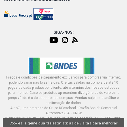
SIGA-NOS:
Preços e condições de pagamento exclusivos para compras via internet,
podendo variar nas lojas físicas. Ofertas válidas na compra de até 10
peças de cada produto por cliente, até o término dos nossos estoques
para internet. Caso os produtos apresentem divergências de valores, o
preço válido é o do carrinhos de compras. Vendas sujeitas a análise e
confirmação de dados.
AutoZ, uma empresa do Grupo DPaschoal - Razão Social: Comercial
Automotiva S.A. - CNPJ:
45.987.005/0169-49 - Rua Edmundo Navarro de Andrade, 1700 - CEP 13031-
Cookies: a gente guarda estatísticas de visitas para melhorar
695, Campinas-SP