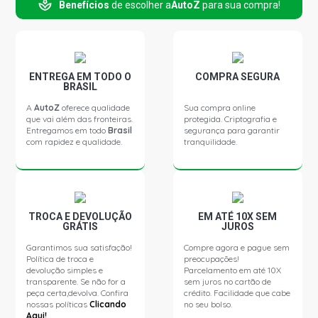
Benefícios
de escolher a
AutoZ
para sua compra!
COROLLA GLI UPPER BLACK SEDAN 1.8 16V 2ZRFE VVTI
L4 FLEX (2017 - 2017)
ENTREGA EM TODO O
COMPRA SEGURA
BRASIL
A
AutoZ
oferece qualidade
Sua compra online
que vai além das fronteiras.
protegida. Criptografia e
Entregamos em todo
Brasil
segurança para garantir
com rapidez e qualidade.
tranquilidade.
TROCA E DEVOLUÇÃO
EM ATÉ 10X SEM
GRÁTIS
JUROS
Garantimos sua satisfação!
Compre agora e pague sem
Política de troca e
preocupações!
devolução simples e
Parcelamento em até 10X
transparente. Se não for a
sem juros no cartão de
peça certa,devolva. Confira
crédito. Facilidade que cabe
nossas políticas
Clicando
no seu bolso.
Aqui!