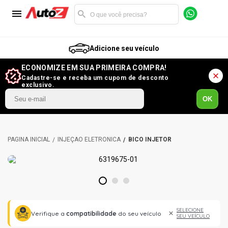
Adicione seu veículo
ECONOMIZE EM SUA PRIMEIRA COMPRA!
Cadastre-se e receba um cupom de desconto
exclusivo.
OK
INJEÇÃO ELETRÔNICA
BICO INJETOR
1
2
3
SELECIONE
Verifique a
compatibilidade
do seu veículo
SEU VEÍCULO