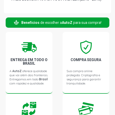
SIENA EL SEDAN 1.0 8V FIRE FLEX (2010 - 2016)
Benefícios
de escolher a
AutoZ
para sua compra!
SIENA EL CELEBRATION SEDAN 1.0 8V FIRE FLEX (2010 -
2016)
PALIO WAY CELEBRATION HATCH 1.0 8V FIRE FLEX (2015
- 2017)
ENTREGA EM TODO O
COMPRA SEGURA
PALIO WAY HATCH 1.0 8V FIRE FLEX (2015 - 2017)
BRASIL
A
AutoZ
oferece qualidade
Sua compra online
que vai além das fronteiras.
protegida. Criptografia e
Entregamos em todo
Brasil
segurança para garantir
com rapidez e qualidade.
tranquilidade.