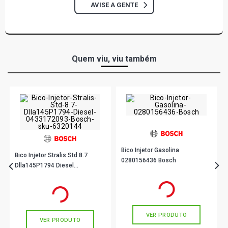
AVISE A GENTE
Quem viu, viu também
Bico Injetor Gasolina
Bico Injetor Stralis Std 8.7
0280156436 Bosch
Dlla145P1794 Diesel
0433172093 Bosch
R$ 193,90
no PIX
R$ 403,90
no PIX
Ou
R$ 193,90
em até 6x de
R$ 32,31
Ou
R$ 403,90
em até 10x de
R$ 40,39
sem juros
sem juros
VER PRODUTO
VER PRODUTO