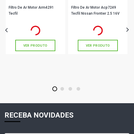
Filtro De Ar Motor Arm4291
Filtro De Ar Motor Acp7249
Tecfil
Tecfil Nissan Frontier 2.5 16V
R$ 28,90
R$ 61,90
no PIX
no PIX
Ou
R$ 28,90
em até 1x de
R$ 28,90
Ou
R$ 61,90
em até 2x de
R$ 30,95
sem juros
sem juros
VER PRODUTO
VER PRODUTO
1
2
3
4
RECEBA NOVIDADES