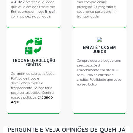
CIVIC EX SEDAN 2.0 16V I-VTEC R20A2 FLEX (2017 -
A
AutoZ
oferece qualidade
Sua compra online
2021)
que vai além das fronteiras.
protegida. Criptografia e
Entregamos em todo
Brasil
segurança para garantir
com rapidez e qualidade.
tranquilidade.
CIVIC LX (SERIE 10) SEDAN 2.0 16V I-VTEC R20A2 FLEX
(2020 - 2021)
EM ATÉ 10X SEM
JUROS
TROCA E DEVOLUÇÃO
Compre agora e pague sem
GRÁTIS
preocupações!
Parcelamento em até 10X
Garantimos sua satisfação!
sem juros no cartão de
Política de troca e
crédito. Facilidade que cabe
devolução simples e
no seu bolso.
transparente. Se não for a
peça certa,devolva. Confira
nossas políticas
Clicando
Aqui!
PERGUNTE E VEJA OPINIÕES DE QUEM JÁ