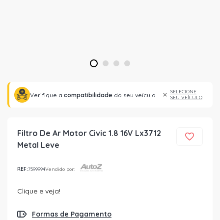
1
2
3
4
SELECIONE
Verifique a
compatibilidade
do seu veículo
SEU VEÍCULO
Filtro De Ar Motor Civic 1.8 16V Lx3712
Metal Leve
REF:
7599994
Vendido por:
Clique e veja!
Formas de Pagamento