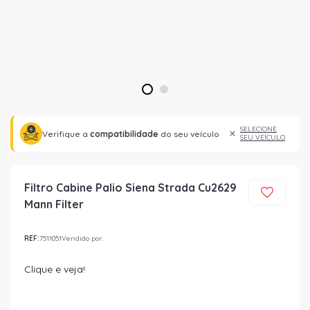
1
2
SELECIONE
Verifique a
compatibilidade
do seu veículo
SEU VEÍCULO
Filtro Cabine Palio Siena Strada Cu2629
Mann Filter
REF:
7511051
Vendido por:
Clique e veja!