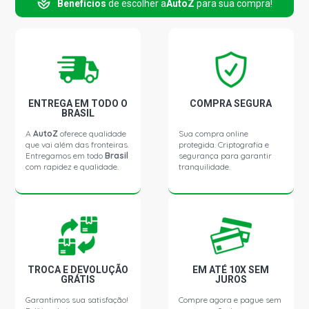
Benefícios
de escolher a
AutoZ
para sua compra!
PALIO EX HATCH 1.0 8V FIRE FLEX (2005 - 2008)
PALIO TROFEO HATCH 1.0 8V FIRE FLEX (2003 - 2009)
PALIO ELX HATCH 1.0 8V FIRE GASOLINA (2004 - 2007)
ENTREGA EM TODO O
COMPRA SEGURA
BRASIL
PALIO EX HATCH 1.0 8V FIRE GASOLINA (2001 - 2008)
A
AutoZ
oferece qualidade
Sua compra online
que vai além das fronteiras.
protegida. Criptografia e
Entregamos em todo
Brasil
segurança para garantir
PALIO MPI HATCH 1.0 8V FIRE GASOLINA (2000 - 2005)
com rapidez e qualidade.
tranquilidade.
PALIO TROFEO HATCH 1.0 8V FIRE GASOLINA (2003 -
2009)
PALIO ELX HATCH 1.3 16V FIRE GASOLINA (2001 - 2003)
TROCA E DEVOLUÇÃO
EM ATÉ 10X SEM
GRÁTIS
JUROS
PALIO EX HATCH 1.3 16V FIRE GASOLINA (2001 - 2004)
Garantimos sua satisfação!
Compre agora e pague sem