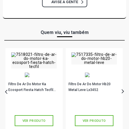
AVISE A GENTE
Quem viu, viu também
Filtro De Ar Do Motor Ka
Filtro De Ar Do Motor Hb20
Ecosport Fiesta Hatch Tecfil
Metal Leve Lx3452
Art9615
R$ 108,90
R$ 63,52
no PIX
no PIX
Ou
R$ 108,90
em até 3x de
R$ 36,30
Ou
R$ 63,52
em até 2x de
R$ 31,76
sem juros
sem juros
VER PRODUTO
VER PRODUTO