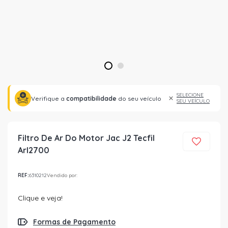
1
2
SELECIONE
Verifique a
compatibilidade
do seu veículo
SEU VEÍCULO
Filtro De Ar Do Motor Jac J2 Tecfil
Arl2700
REF:
6310212
Vendido por:
Clique e veja!
Formas de Pagamento