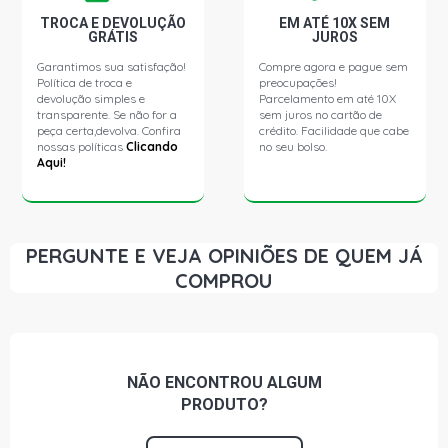
TROCA E DEVOLUÇÃO
EM ATÉ 10X SEM
GRÁTIS
JUROS
Garantimos sua satisfação!
Compre agora e pague sem
Política de troca e
preocupações!
devolução simples e
Parcelamento em até 10X
transparente. Se não for a
sem juros no cartão de
peça certa,devolva. Confira
crédito. Facilidade que cabe
nossas políticas
Clicando
no seu bolso.
Aqui!
PERGUNTE E VEJA OPINIÕES DE QUEM JÁ
COMPROU
NÃO ENCONTROU
ALGUM
PRODUTO?