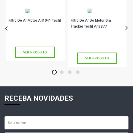
Filtro De Ar Motor Arl1041 Tecfil
Filtro De Ar Do Motor Gm
Tracker Tecfil Arl8877
R$ 87,39
no PIX
R$ 94,90
no PIX
Ou
R$ 87,39
em até 2x de
R$ 43,69
sem juros
Ou
R$ 94,90
em até 3x de
R$ 31,63
sem juros
VER PRODUTO
VER PRODUTO
1
2
3
4
RECEBA NOVIDADES