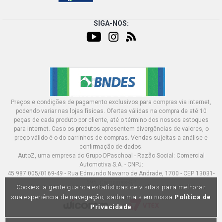
SIGA-NOS:
Preços e condições de pagamento exclusivos para compras via internet,
podendo variar nas lojas físicas. Ofertas válidas na compra de até 10
peças de cada produto por cliente, até o término dos nossos estoques
para internet. Caso os produtos apresentem divergências de valores, o
preço válido é o do carrinhos de compras. Vendas sujeitas a análise e
confirmação de dados.
AutoZ, uma empresa do Grupo DPaschoal - Razão Social: Comercial
Automotiva S.A. - CNPJ:
45.987.005/0169-49 - Rua Edmundo Navarro de Andrade, 1700 - CEP 13031-
695, Campinas-SP
Cookies: a gente guarda estatísticas de visitas para melhorar
sua experiência de navegação, saiba mais em nossa
Política de
Privacidade