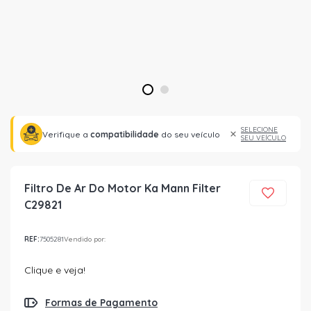
1
2
SELECIONE
Verifique a
compatibilidade
do seu veículo
SEU VEÍCULO
Filtro De Ar Do Motor Ka Mann Filter
C29821
REF:
7505281
Vendido por:
Clique e veja!
Formas de Pagamento