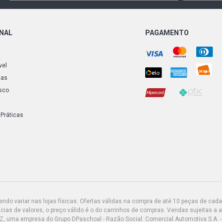
ONAL
PAGAMENTO
vel
ias
sco
 Práticas
do variar nas lojas físicas. Ofertas válidas na compra de até 10 peças de cada 
ias de valores, o preço válido é o do carrinhos de compras. Vendas sujeitas a 
Z, uma empresa do Grupo DPaschoal - Razão Social: Comercial Automotiva S.A. -