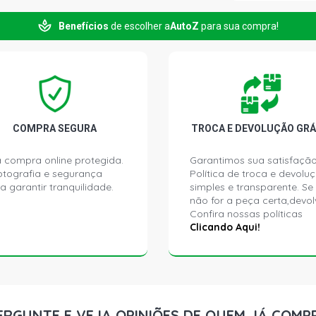
FUSCA ITAMA
Benefícios
de escolher a
AutoZ
para sua compra!
KARMAN GUI
1969)
COMPRA SEGURA
TROCA E DEVOLUÇÃO GRÁ
 compra online protegida.
Garantimos sua satisfação
ptografia e segurança
Política de troca e devolu
a garantir tranquilidade.
simples e transparente. Se
não for a peça certa,devol
Confira nossas políticas
Clicando Aqui!
ERGUNTE E VEJA OPINIÕES DE QUEM JÁ COMP