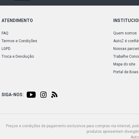
ATENDIMENTO
INSTITUCI
FAQ
Quem somos
Termos e Condições
AutoZ é confiá
LGPD
Nossas parcer
Troca e Devolução
Trabalhe Cono
Mapa do site
Portal de Boas
SIGA-NOS:
Preços e condições de pagamento exclusivos para compras via internet, poden
produtos apresentem divergênc
Auto