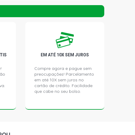
R SEDAN 1.6 8V AR (1994 - 1996)
A STD COUPE 1.6 8V AR (1962 -
TIS
EM ATÉ 10X SEM JUROS
!
Compre agora e pague sem
ção
preocupações! Parcelamento
em até 10X sem juros no
va.
cartão de crédito. Facilidade
que cabe no seu bolso.
ROU