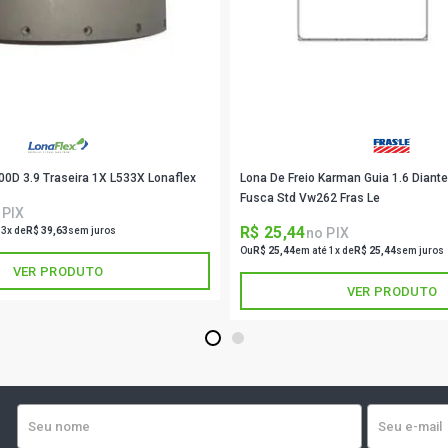
00D 3.9 Traseira 1X L533X Lonaflex
Lona De Freio Karman Guia 1.6 Diante
Fusca Std Vw262 Fras Le
 PIX
R$ 25,44
no PIX
 3x de
R$ 39,63
sem juros
Ou
R$ 25,44
em até 1x de
R$ 25,44
sem juros
VER PRODUTO
VER PRODUTO
1
2