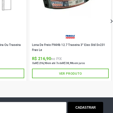
ira Ou Traseira
Lona De Freio F94Hb 12.7 Traseira 3° Eixo Std Sv231
Fras Le
R$ 216,90
no PIX
Ou
R$ 216,90
em até 7x de
R$ 30,98
sem juros
VER PRODUTO
CADASTRAR