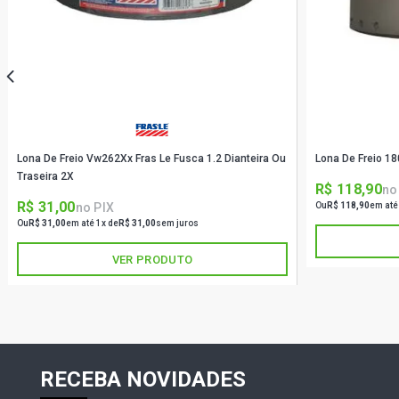
Lona De Freio Vw262Xx Fras Le Fusca 1.2 Dianteira Ou
Lona De Freio 18
Traseira 2X
R$ 118,90
no
R$ 31,00
no PIX
Ou
R$ 118,90
em até
Ou
R$ 31,00
em até 1x de
R$ 31,00
sem juros
VER PRODUTO
RECEBA NOVIDADES