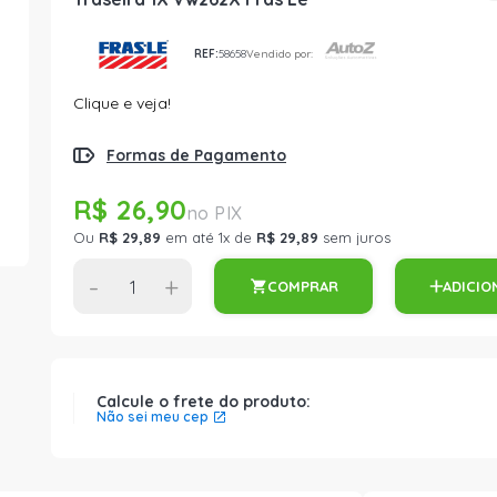
REF:
58658
Vendido por:
Clique e veja!
Formas de Pagamento
R$ 26,90
Ou
R$ 29,89
em até 1x de
R$ 29,89
sem juros
-
+
COMPRAR
ADICIO
Calcule o frete do produto:
Não sei meu cep