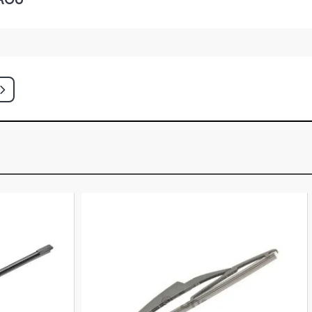
OKEE LIMITED SUV 5.9 16V V8
997 - 1999)
OKEE SRT8 SUV 6.1 16V V8
006 - 2010)
RA STD SUV 1.6 16V GASOLINA (1998
RA GOLD SUV 2.0 16V GASOLINA
)
RA SPECIAL EDITION SUV 2.0 16V
000 - 2000)
RA SPORT SUV 2.0 16V GASOLINA
)
RA STD SUV 2.0 16V GASOLINA (2016