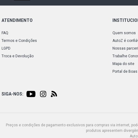
ATENDIMENTO
INSTITUCI
FAQ
Quem somos
Termos e Condições
AutoZ é confiá
LGPD
Nossas parcer
Troca e Devolução
Trabalhe Cono
Mapa do site
Portal de Boas
SIGA-NOS:
Preços e condições de pagamento exclusivos para compras via internet, poden
produtos apresentem divergênc
Auto