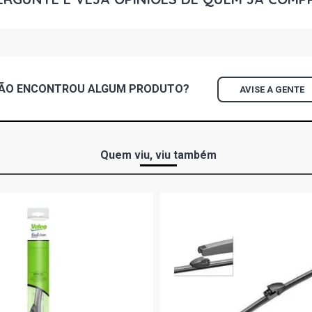
GRAND CHER
GASOLINA (1
GRAND CHER
GASOLINA (2
ÃO ENCONTROU
ALGUM
PRODUTO?
AVISE A GENTE
GRAND VITA
- 2002)
GRAND VITA
Quem viu, viu também
(2000 - 2002
GRAND VITA
GASOLINA (2
GRAND VITA
(1999 - 2002
GRAND VITA
- 2019)