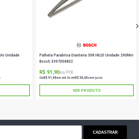
RA STD SUV 2.0 16V TURBO DIESEL
)
RA STD SUV 2.5 24V GASOLINA (1998
olo Unidade
Palheta Parabrisa Dianteira 308 Hb20 Unidade 290Mm
A XL SUV 2.7 24V GASOLINA (2001 -
Bosch 3397004802
R$ 91,90
no PIX
RA 4 WD SUV 3.2 24V GASOLINA
s
Ou
R$ 91,90
em até 3x de
R$ 30,63
sem juros
)
VER PRODUTO
CADASTRAR