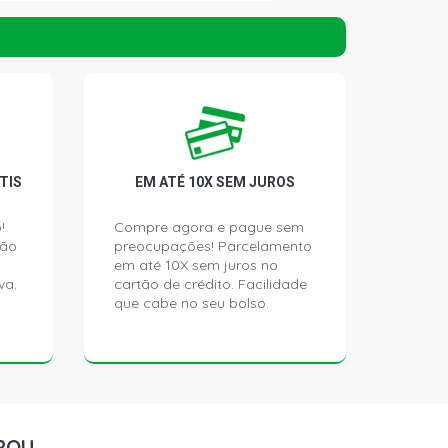
OKEE LAREDO SUV 4.0 12V
992 - 2001)
OKEE LIMITED SUV 4.7 16V V8
999 - 2009)
OKEE NEW LIMITED SUV 4.7 16V V8
TIS
EM ATÉ 10X SEM JUROS
999 - 2000)
!
Compre agora e pague sem
ção
preocupações! Parcelamento
OKEE LIMITED SUV 5.2 16V V8
993 - 2000)
em até 10X sem juros no
va.
cartão de crédito. Facilidade
que cabe no seu bolso.
OKEE LIMITED SUV 5.7 16V V8
005 - 2006)
OKEE OVERLAND SUV 5.7 16V V8
006 - 2009)
ROU