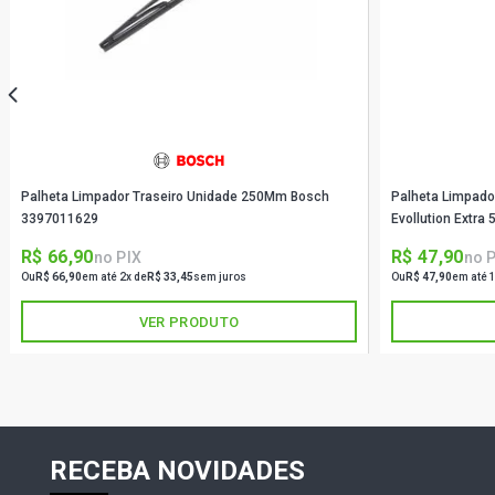
Palheta Limpador Traseiro Unidade 250Mm Bosch
Palheta Limpado
3397011629
Evollution Extr
R$ 66,90
R$ 47,90
no PIX
no 
Ou
R$ 66,90
em até 2x de
R$ 33,45
sem juros
Ou
R$ 47,90
em até 
VER PRODUTO
RECEBA NOVIDADES