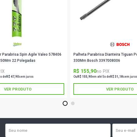
GRAND VITA
(1999 - 2003
GRAND VITA
- 2003)
r Parabrisa Spin Agile Valeo 578406
Palheta Parabrisa Dianteira Tiguan P
GRAND VITAR
2003)
a 550Mm 22 Polegadas
330Mm Bosch 3397008006
R$ 155,90
PIX
no PIX
GRAND VITA
1x de
R$ 47,90
sem juros
Ou
R$ 155,90
em até 5x de
R$ 31,18
sem juro
(2009 - 2012
VER PRODUTO
VER PRODUTO
1
2