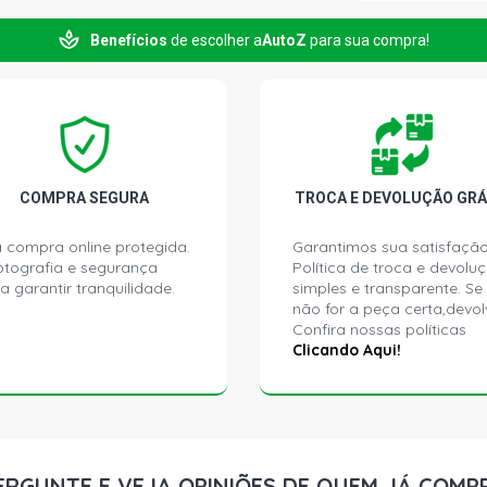
Benefícios
de escolher a
AutoZ
para sua compra!
GRAND CHER
GASOLINA (1
GRAND CHER
GASOLINA (1
GRAND CHER
COMPRA SEGURA
TROCA E DEVOLUÇÃO GRÁ
GASOLINA (1
 compra online protegida.
Garantimos sua satisfação
ptografia e segurança
Política de troca e devolu
GRAND CHER
a garantir tranquilidade.
simples e transparente. Se
GASOLINA (1
não for a peça certa,devol
Confira nossas políticas
GRAND CHER
Clicando Aqui!
GASOLINA (2
GRAND CHER
GASOLINA (2
ERGUNTE E VEJA OPINIÕES DE QUEM JÁ COMP