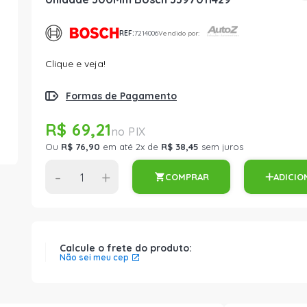
REF:
7214006
Vendido por:
Clique e veja!
Formas de Pagamento
R$ 69,21
Ou
R$ 76,90
em até 2x de
R$ 38,45
sem juros
-
+
COMPRAR
ADICIO
Calcule o frete do produto:
Não sei meu cep