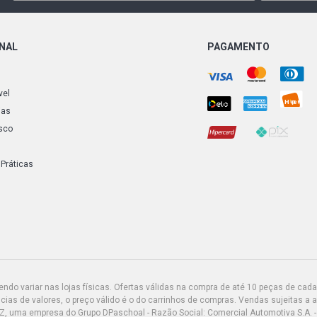
ONAL
PAGAMENTO
vel
ias
sco
 Práticas
do variar nas lojas físicas. Ofertas válidas na compra de até 10 peças de cada 
ias de valores, o preço válido é o do carrinhos de compras. Vendas sujeitas a 
Z, uma empresa do Grupo DPaschoal - Razão Social: Comercial Automotiva S.A. -